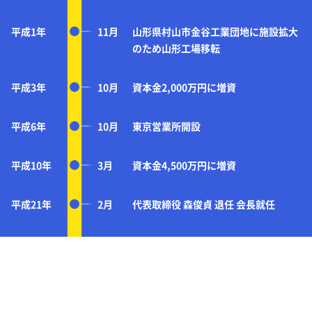
平成1年
11月
山形県村山市金谷工業団地に施設拡大
のため山形工場移転
平成3年
10月
資本金2,000万円に増資
平成6年
10月
東京営業所開設
平成10年
3月
資本金4,500万円に増資
平成21年
2月
代表取締役 森俊貞 退任 会長就任
平成21年
3月
代表取締役社長 森寿夫 就任
平成28年
3月
資本金 5,500万円に増資