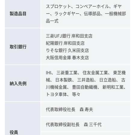
スプロケット、コンベアーホイル、ギヤ
製造品目
ー、ラックギヤー、伝導部品、一般機械部
品一式
三菱UFJ銀行 岸和田支店
紀陽銀行 岸和田支店
取引銀行
りそな銀行 久米田支店
大阪信用金庫 春木支店
IHI、 三菱重工業、 住友金属工業、 東芝機
械、 日本製鉄、 三井造船、 日立造船、 古
納入先例
川機械金属、 豊田自動織機、 新明和工業、
トヨタ車体、 等々
代表取締役社長 森 寿夫
代表取締役副社長 森 三千代
役員