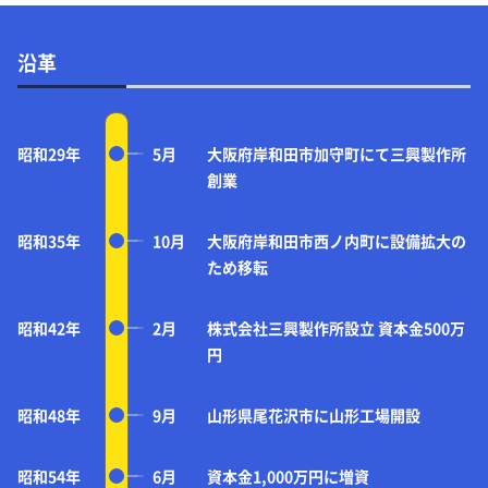
沿革
昭和29年
5月
大阪府岸和田市加守町にて三興製作所
創業
昭和35年
10月
大阪府岸和田市西ノ内町に設備拡大の
ため移転
昭和42年
2月
株式会社三興製作所設立 資本金500万
円
昭和48年
9月
山形県尾花沢市に山形工場開設
昭和54年
6月
資本金1,000万円に増資